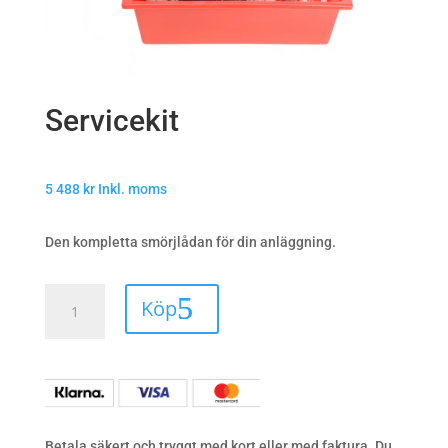
Servicekit
5 488
kr
Inkl. moms
Den kompletta smörjlådan för din anläggning.
Servicekit
Köp
quantity
Betala säkert och tryggt med kort eller med faktura. Du