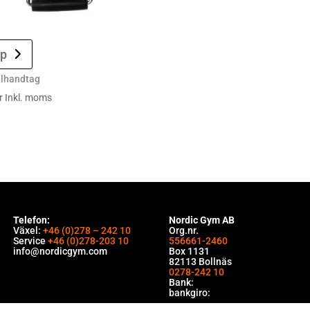
p
elhandtag
r
Inkl. moms
Telefon:
Nordic Gym AB
Växel:
+46 (0)278 – 242 10
Org.nr.
Service
+46 (0)278-203 10
556661-2460
info@nordicgym.com
Box 1131
82113 Bollnäs
0278-242 10
Bank:
bankgiro: