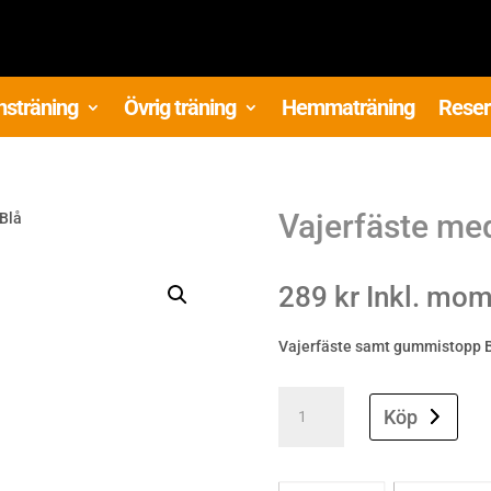
nsträning
Övrig träning
Hemmaträning
Reser
Vajerfäste me
Blå
289
kr
Inkl. mo
Vajerfäste samt gummistopp BL
Vajerfäste
med
Köp
gummistopp
Blå
quantity