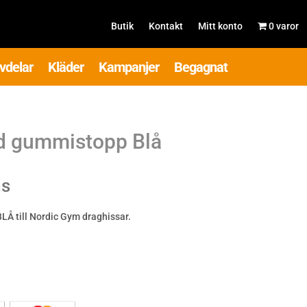
Butik
Kontakt
Mitt konto
0 varor
vdelar
Kläder
Kampanjer
Begagnat
d gummistopp Blå
ms
Å till Nordic Gym draghissar.