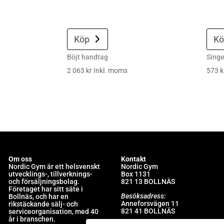
Köp
Kö
Böjt handtag
Sing
2 063
kr
Inkl. moms
573
k
Om oss
Kontakt
Nordic Gym är e
tt helsvenskt
Nordic Gym
utvecklings-, tillverknings-
Box 1131
och försäljningsbolag.
821 13 BOLLNÄS
Företaget har sitt säte i
Besöksadress:
Bollnäs, och har en
Anneforsvägen 11
rikstäckande sälj- och
821 41 BOLLNÄS
serviceorganisation, med 40
år i branschen.