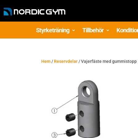
Styrketräning
Tillbehör
Konditio
Hem
/
Reservdelar
/ Vajerfäste med gummistopp 