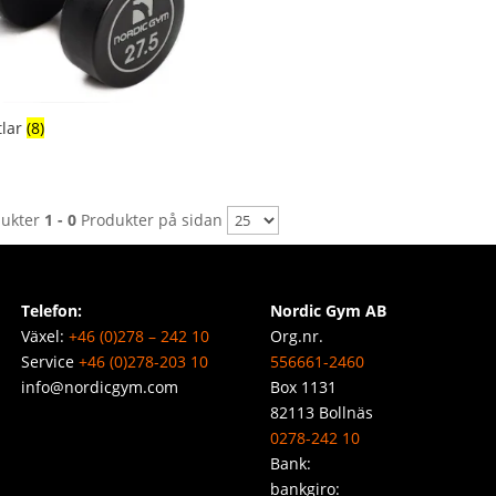
tlar
(8)
dukter
1 - 0
Produkter på sidan
Telefon:
Nordic Gym AB
Växel:
+46 (0)278 – 242 10
Org.nr.
Service
+46 (0)278-203 10
556661-2460
info@nordicgym.com
Box 1131
82113 Bollnäs
0278-242 10
Bank:
bankgiro: