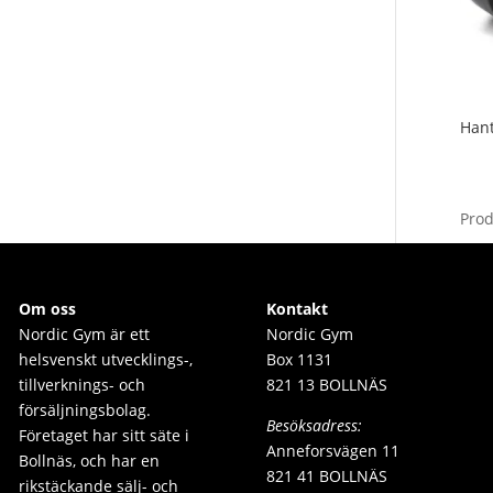
Han
Pro
Om oss
Kontakt
Nordic Gym är e
tt
Nordic Gym
helsvenskt utvecklings-,
Box 1131
tillverknings- och
821 13 BOLLNÄS
försäljningsbolag.
Besöksadress:
Företaget har sitt säte i
Anneforsvägen 11
Bollnäs, och har en
821 41 BOLLNÄS
rikstäckande sälj- och