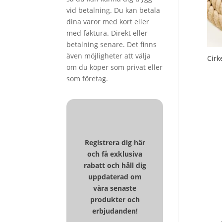
vid betalning. Du kan betala
dina varor med kort eller
med faktura. Direkt eller
betalning senare. Det finns
även möjligheter att välja
Cirk
om du köper som privat eller
som företag.
Registrera dig här
och få exklusiva
rabatt och håll dig
uppdaterad om
våra senaste
produkter och
erbjudanden!