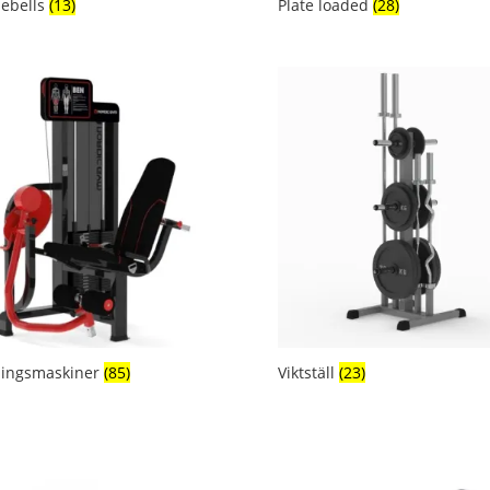
lebells
(13)
Plate loaded
(28)
ningsmaskiner
(85)
Viktställ
(23)