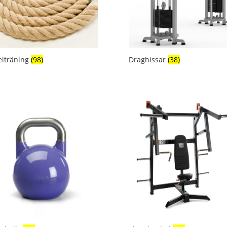
elträning
(98)
Draghissar
(38)