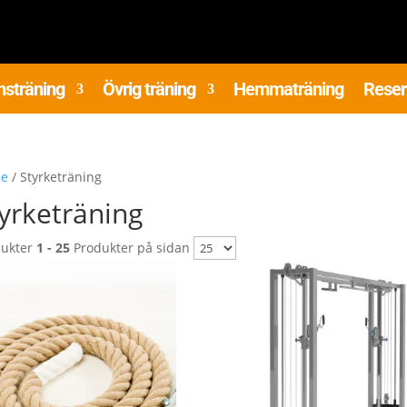
nsträning
Övrig träning
Hemmaträning
Reser
e
/ Styrketräning
yrketräning
dukter
1 - 25
Produkter på sidan