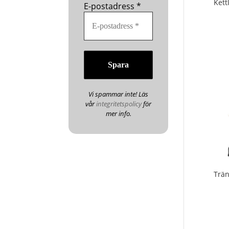
Kett
E-postadress
*
Vi spammar inte! Läs
vår
integritetspolicy
för
mer info.
Trä