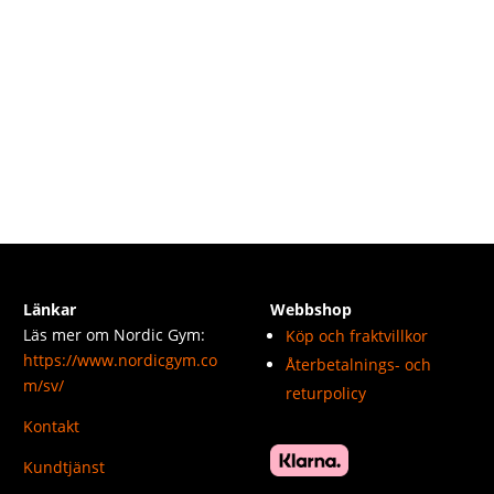
Länkar
Webbshop
Läs mer om Nordic Gym:
Köp och fraktvillkor
https://www.nordicgym.co
Återbetalnings- och
m/sv/
returpolicy
Kontakt
Kundtjänst