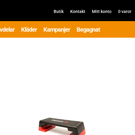
Butik
Kontakt
Mitt konto
0 varor
vdelar
Kläder
Kampanjer
Begagnat