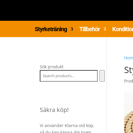
Styrketräning
Tillbehör
Konditio
Hom
St
Sök produkt
Pro
Säkra köp!
Vi använder Klarna vid köp,
så du kan känna dig trygg