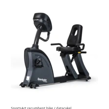
SportsArt recumbent bike / datacykel