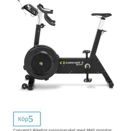
Köp
Concept2 BikeErg spinningcykel med PM5 monitor