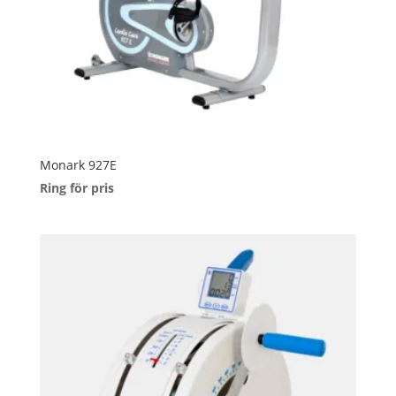
Monark 927E
Ring för pris