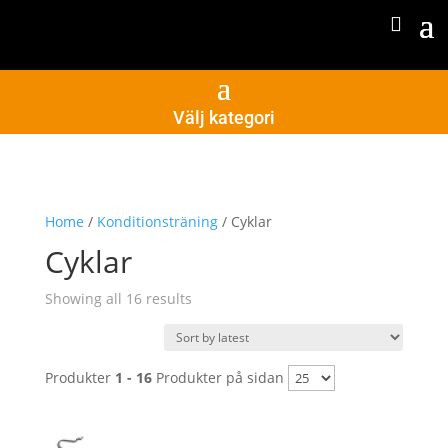
Välj kategori
Home
/
Konditionsträning
/ Cyklar
Cyklar
Sorted
Showing all 16 results
by
latest
Produkter
1 - 16
Produkter på sidan