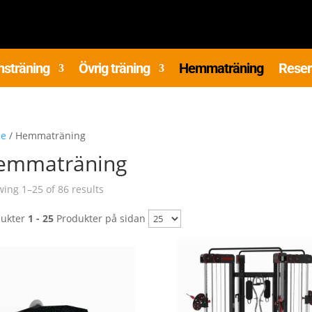
nsträning
Övrig träning
Hemmaträning
Reser
e
/ Hemmaträning
emmaträning
Sorted
ing 1–25 of 86 results
by
dukter
1 - 25
Produkter på sidan
latest