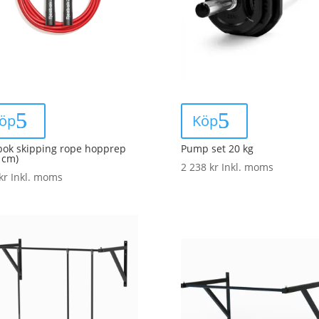
öp
Köp
ok skipping rope hopprep
Pump set 20 kg
 cm)
2 238
kr
Inkl. moms
kr
Inkl. moms