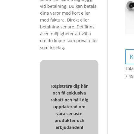
vid betalning. Du kan betala
dina varor med kort eller
med faktura. Direkt eller
betalning senare. Det finns
även möjligheter att välja
om du köper som privat eller
som företag.
K
Tota
7 4
Registrera dig här
och få exklusiva
rabatt och håll dig
uppdaterad om
våra senaste
produkter och
erbjudanden!