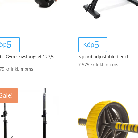
öp
Köp
ic Gym skivstångset 127,5
Njoord adjustable bench
7 575
kr
Inkl. moms
375
kr
Inkl. moms
Sale!