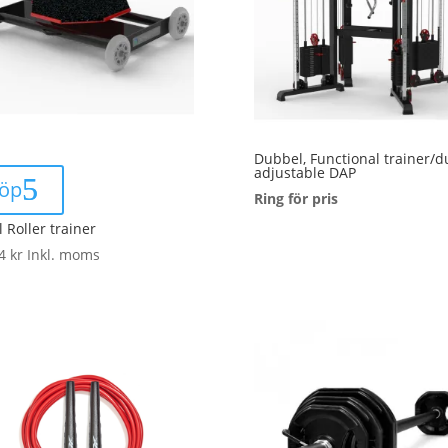
Dubbel, Functional trainer/d
adjustable DAP
öp
Ring för pris
l Roller trainer
94
kr
Inkl. moms