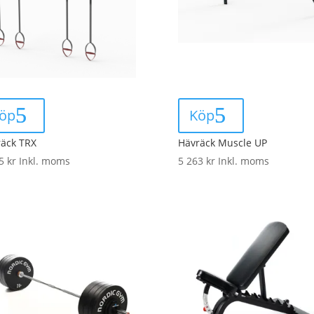
öp
Köp
äck TRX
Hävräck Muscle UP
75
kr
Inkl. moms
5 263
kr
Inkl. moms