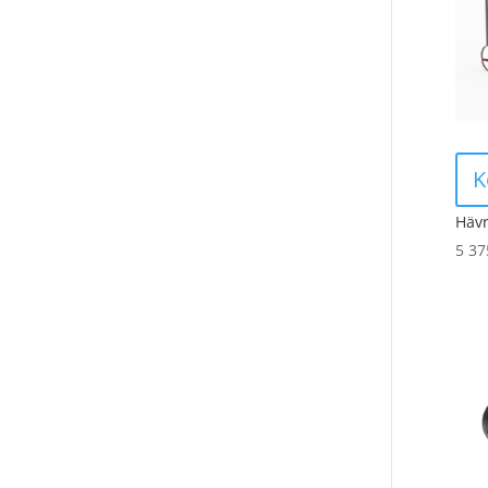
K
Hävr
5 3