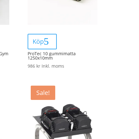
Köp
 Gym
ProTec 10 gummimatta
1250x10mm
986
kr
Inkl. moms
Sale!