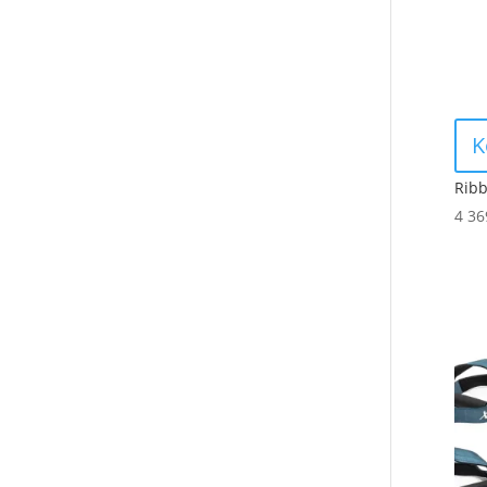
K
Ribb
4 3