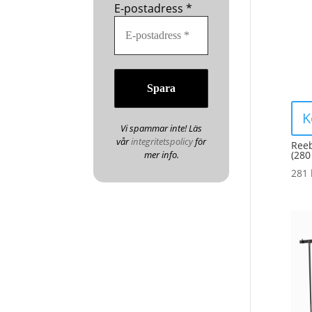
E-postadress
*
K
Vi spammar inte! Läs
vår
integritetspolicy
för
Reeb
mer info.
(280
281