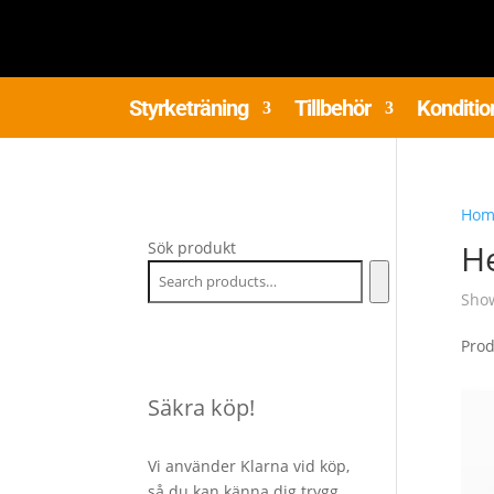
Styrketräning
Tillbehör
Konditio
Hom
H
Sök produkt
Show
Pro
Säkra köp!
Vi använder Klarna vid köp,
så du kan känna dig trygg