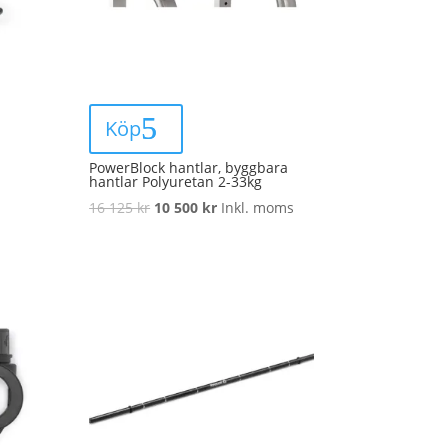
Köp
PowerBlock hantlar, byggbara
hantlar Polyuretan 2-33kg
Original
Current
16 125
kr
10 500
kr
Inkl. moms
price
price
was:
is:
16
10
125 kr.
500 kr.