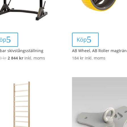
öp
Köp
lbar skivstångsställning
AB Wheel, AB Roller magträn
Original
Current
63
kr
2 844
kr
Inkl. moms
184
kr
Inkl. moms
price
price
was:
is:
4
2
063 kr.
844 kr.