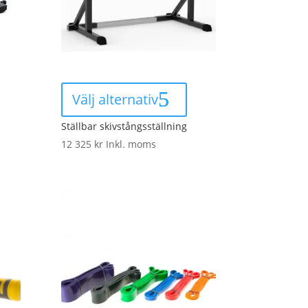
This
product
Välj alternativ
has
multiple
Ställbar skivstångsställning
variants.
12 325
kr
Inkl. moms
The
options
may
be
chosen
on
the
product
page