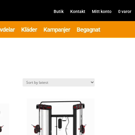
Butik
Kontakt
Mitt konto
0 varor
vdelar
Kläder
Kampanjer
Begagnat