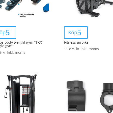
öp
Köp
os body weight gym “TRX”
Fitness airbike
gle gym”
11 875
kr
Inkl. moms
69
kr
Inkl. moms