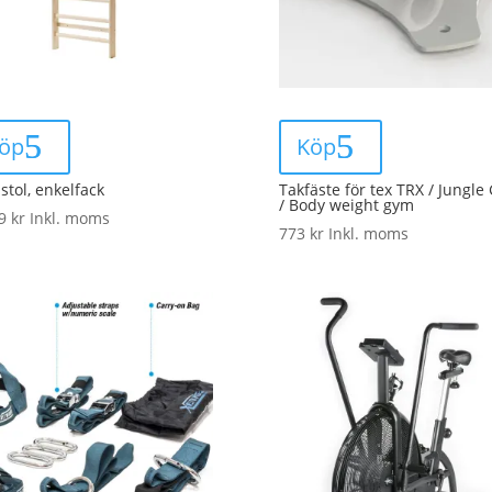
öp
Köp
stol, enkelfack
Takfäste för tex TRX / Jungle
/ Body weight gym
69
kr
Inkl. moms
773
kr
Inkl. moms