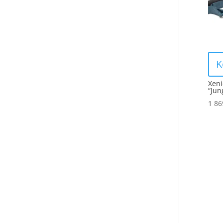
K
Xeni
“Jun
1 8