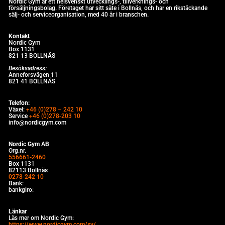
Nordic Gym är e
tt helsvenskt utvecklings-, tillverknings- och
försäljningsbolag. Företaget har sitt säte i Bollnäs, och har en rikstäckande
sälj- och serviceorganisation, med 40 år i branschen.
Kontakt
Nordic Gym
Box 1131
821 13 BOLLNÄS
Besöksadress:
Anneforsvägen 11
821 41 BOLLNÄS
Telefon:
Växel:
+46 (0)278 – 242 10
Service
+46 (0)278-203 10
info@nordicgym.com
Nordic Gym AB
Org.nr.
556661-2460
Box 1131
82113 Bollnäs
0278-242 10
Bank:
bankgiro:
Länkar
Läs mer om Nordic Gym:
https://www.nordicgym.com/sv/