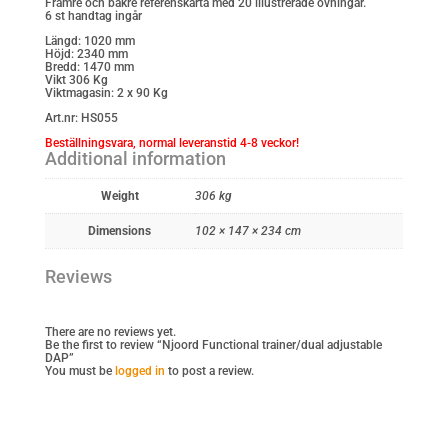
Främre och bakre referenskarta med 20 illustrerade övningar.
6 st handtag ingår
Längd: 1020 mm
Höjd: 2340 mm
Bredd: 1470 mm
Vikt 306 Kg
Viktmagasin: 2 x 90 Kg
Art.nr: HS055
Beställningsvara, normal leveranstid 4-8 veckor!
Additional information
Weight
306 kg
Dimensions
102 × 147 × 234 cm
Reviews
There are no reviews yet.
Be the first to review “Njoord Functional trainer/dual adjustable
DAP”
You must be
logged in
to post a review.