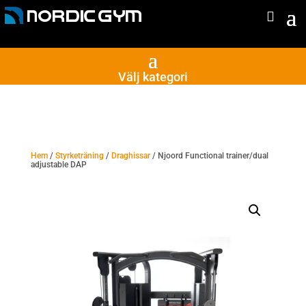
Välj kategori
Hem
/
Styrketräning
/
Draghissar
/ Njoord Functional trainer/dual
adjustable DAP