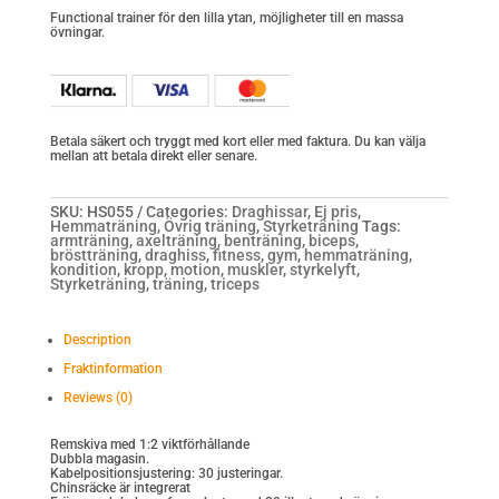
Functional trainer för den lilla ytan, möjligheter till en massa
övningar.
Betala säkert och tryggt med kort eller med faktura. Du kan välja
mellan att betala direkt eller senare.
SKU:
HS055
Categories:
Draghissar
,
Ej pris
,
Hemmaträning
,
Övrig träning
,
Styrketräning
Tags:
armträning
,
axelträning
,
benträning
,
biceps
,
bröstträning
,
draghiss
,
fitness
,
gym
,
hemmaträning
,
kondition
,
kropp
,
motion
,
muskler
,
styrkelyft
,
Styrketräning
,
träning
,
triceps
Description
Fraktinformation
Reviews (0)
Remskiva med 1:2 viktförhållande
Dubbla magasin.
Kabelpositionsjustering: 30 justeringar.
Chinsräcke är integrerat