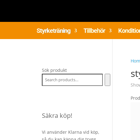
Styrketräning
Tillbehör
Konditio
Hom
st
Sök produkt
Show
Pro
Säkra köp!
Vi använder Klarna vid köp,
så du kan känna dig trygg