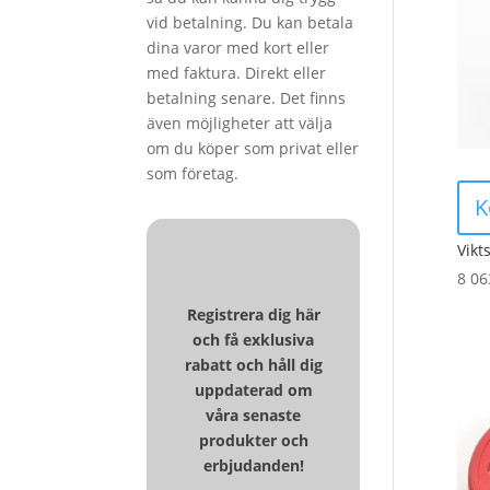
vid betalning. Du kan betala
dina varor med kort eller
med faktura. Direkt eller
betalning senare. Det finns
även möjligheter att välja
om du köper som privat eller
som företag.
K
Vikt
8 0
Registrera dig här
och få exklusiva
rabatt och håll dig
uppdaterad om
våra senaste
produkter och
erbjudanden!