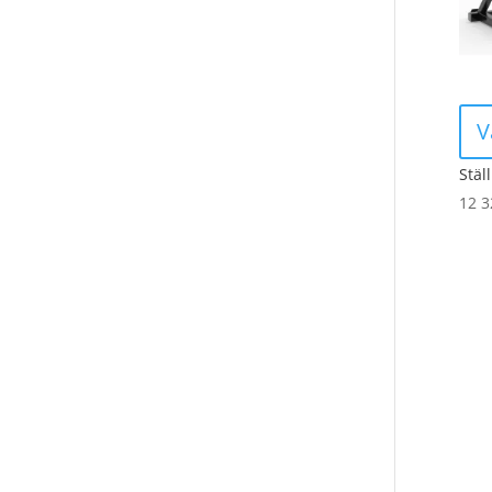
V
Stäl
12 