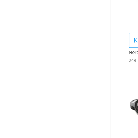
K
Nord
249