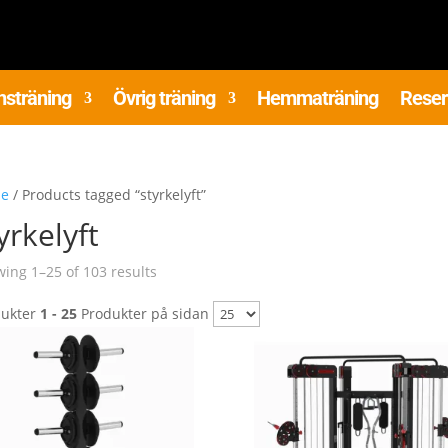
nsträning
Övrig träning
Hemmaträning
Reser
e
/ Products tagged “styrkelyft”
yrkelyft
Sorted
ing 1–25 of 103 results
by
dukter
1 - 25
Produkter på sidan
latest