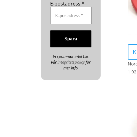
E-postadress
*
K
Vi spammar inte! Läs
vår
integritetspolicy
för
Nord
mer info.
1 9