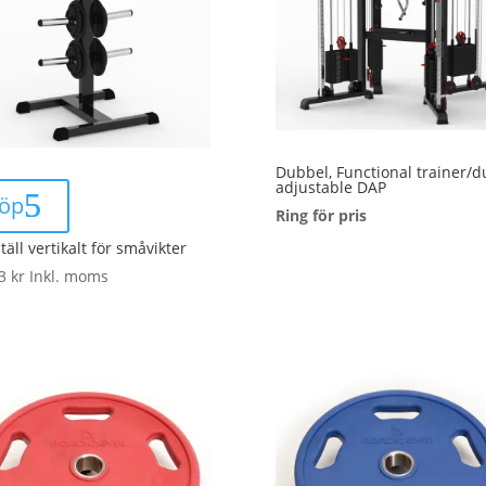
Dubbel, Functional trainer/d
adjustable DAP
öp
Ring för pris
ställ vertikalt för småvikter
63
kr
Inkl. moms