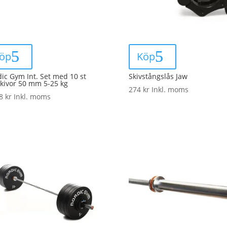
öp
Köp
ic Gym Int. Set med 10 st
Skivstångslås Jaw
skivor 50 mm 5-25 kg
274
kr
Inkl. moms
18
kr
Inkl. moms