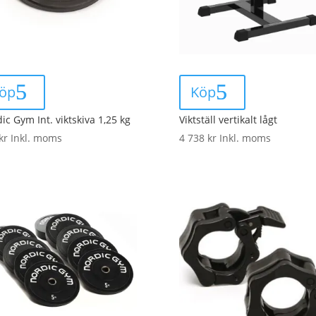
öp
Köp
ic Gym Int. viktskiva 1,25 kg
Viktställ vertikalt lågt
kr
Inkl. moms
4 738
kr
Inkl. moms