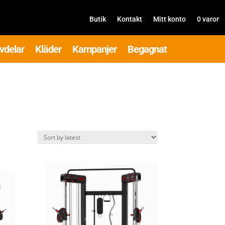
Butik
Kontakt
Mitt konto
0 varor
vdelar
Kläder
Kampanjer
Begagnat