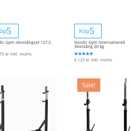
öp
Köp
ic Gym skivstångset 127,5
Nordic Gym Internationell
Skivstång 20 kg
375
kr
Inkl. moms
6 125
kr
Inkl. moms
Rated
5.00
out of 5
Sale!