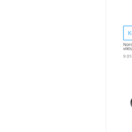
K
Nord
vikt
9 0