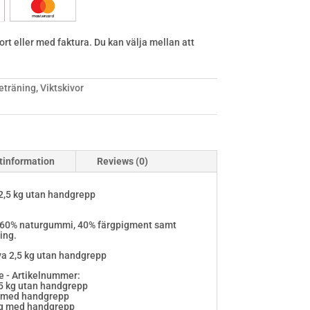
rt eller med faktura. Du kan välja mellan att
eträning
,
Viktskivor
tinformation
Reviews (0)
 2,5 kg utan handgrepp
av 60% naturgummi, 40% färgpigment samt
ing.
kiva 2,5 kg utan handgrepp
e - Artikelnummer:
,25 kg utan handgrepp
kg med handgrepp
 kg med handgrepp