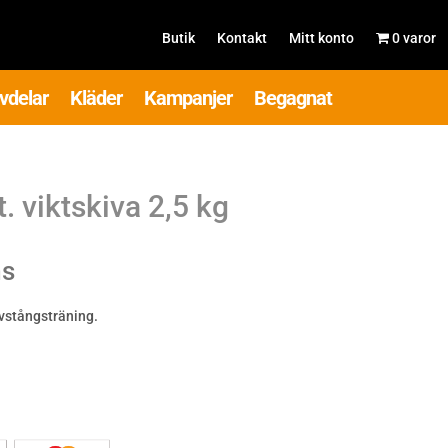
Butik
Kontakt
Mitt konto
0 varor
vdelar
Kläder
Kampanjer
Begagnat
. viktskiva 2,5 kg
ms
vstångsträning.