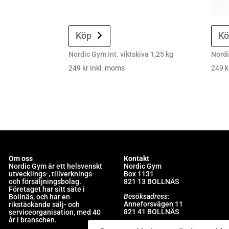
Köp
Kö
Nordic Gym Int. viktskiva 1,25 kg
Nordi
249
kr
Inkl. moms
249
k
Om oss
Kontakt
Nordic Gym är e
tt helsvenskt
Nordic Gym
utvecklings-, tillverknings-
Box 1131
och försäljningsbolag.
821 13 BOLLNÄS
Företaget har sitt säte i
Besöksadress:
Bollnäs, och har en
Anneforsvägen 11
rikstäckande sälj- och
821 41 BOLLNÄS
serviceorganisation, med 40
år i branschen.