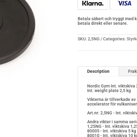
quantity
Betala säkert och tryggt med ko
betala direkt eller senare.
SKU:
2,5NG
Categories:
Styrk
Description
Frak
Nordic Gym Int. viktskiva
Int. weight plate 2,5 kg
Vikterna är tillverkade 
accelerator för vulkaniser
Art.nr: 2,5NG - Int. vikts
Andra vikter i samma seri
1,25NG - Int. viktskiva 1
80005 - Int. viktskiva 5 
80010 - Int. viktskiva 10