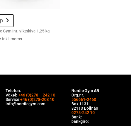
p
c Gym Int. viktskiva 1,25 kg
r
Inkl. moms
Telefon:
Nordic Gym AB
Växel:
+46 (0)278 – 242 10
Org.nr.
Service
+46 (0)278-203 10
556661-2460
info@nordicgym.com
Box 1131
82113 Bollnäs
0278-242 10
Bank:
bankgiro: