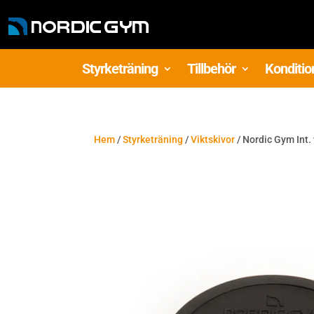
Styrketräning
Tillbehör
Konditio
Hem
/
Styrketräning
/
Viktskivor
/ Nordic Gym Int. 