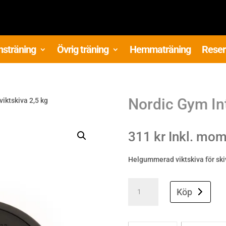
nsträning
Övrig träning
Hemmaträning
Reser
Nordic Gym Int
viktskiva 2,5 kg
311
kr
Inkl. mo
Helgummerad viktskiva för ski
Nordic
Gym
Köp
Int.
viktskiva
2,5
kg