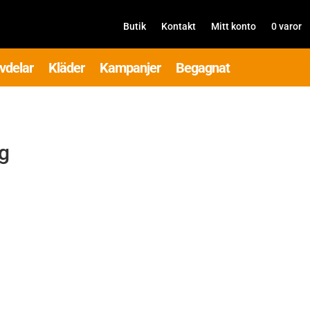
Butik
Kontakt
Mitt konto
0 varor
vdelar
Kläder
Kampanjer
Begagnat
g