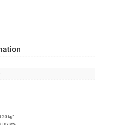
mation
m
t 20 kg”
a review.