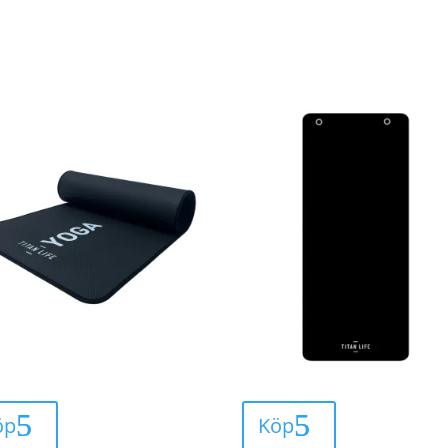
öp
Köp