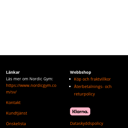
Länkar
Webbshop
Läs mer om Nordic Gym:
Köp och fraktvillkor
https://www.nordicgym.co
Återbetalnings- och
m/sv/
returpolicy
Kontakt
Kundtjänst
Dataskyddspolicy
Önskelista