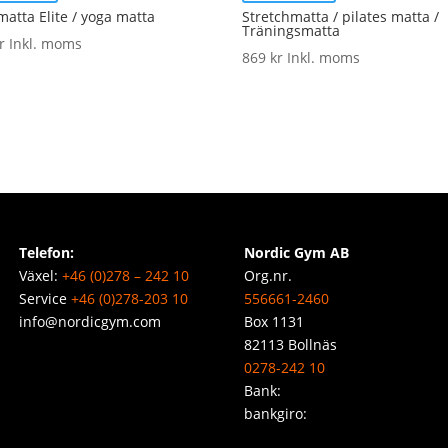
atta Elite / yoga matta
Stretchmatta / pilates matta /
Träningsmatta
r
Inkl. moms
869
kr
Inkl. moms
Telefon:
Nordic Gym AB
Växel:
+46 (0)278 – 242 10
Org.nr.
Service
+46 (0)278-203 10
556661-2460
info@nordicgym.com
Box 1131
82113 Bollnäs
0278-242 10
Bank:
bankgiro: