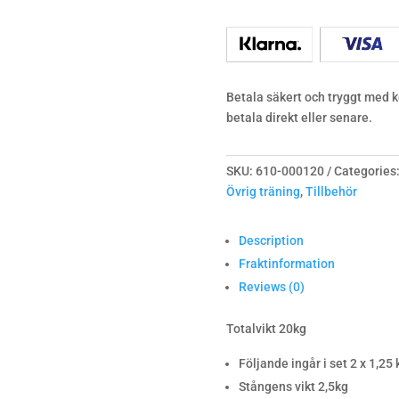
kg
quantity
Betala säkert och tryggt med ko
betala direkt eller senare.
SKU:
610-000120
Categories
Övrig träning
,
Tillbehör
Description
Fraktinformation
Reviews (0)
Totalvikt 20kg
Följande ingår i set 2 x 1,25 k
Stångens vikt 2,5kg