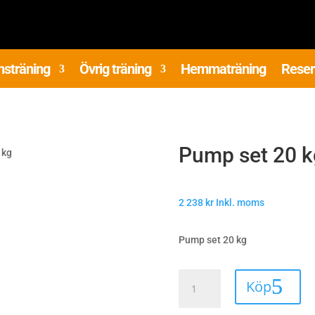
nsträning
Övrig träning
Hemmaträning
Reser
Pump set 20 k
 kg
2 238
kr
Inkl. moms
Pump set 20 kg
Pump
Köp
set
20