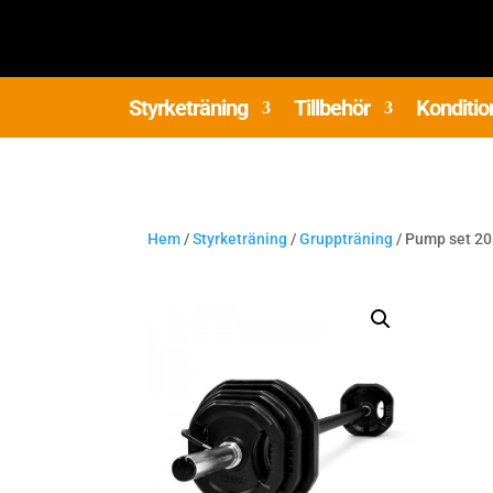
Styrketräning
Tillbehör
Konditio
Hem
/
Styrketräning
/
Gruppträning
/ Pump set 20