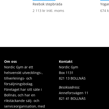
Reebok stepbräda
Yogam
2 113
kr
Inkl. moms
674
k
Om oss
Kontakt
Nordic Gym är e
tt
Nordic Gym
helsvenskt utvecklings-,
Box 1131
tillverknings- och
821 13 BOLLNÄS
försäljningsbolag.
Besöksadress:
Företaget har sitt säte i
Anneforsvägen 11
Bollnäs, och har en
821 41 BOLLNÄS
rikstäckande sälj- och
serviceorganisation, med