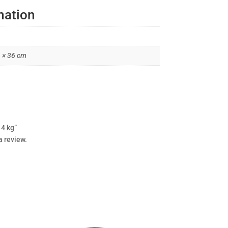
mation
6 × 36 cm
 4 kg”
a review.