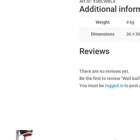
Art.nr: XSBCWBL4
Additional infor
Weight
4 kg
Dimensions
36 × 3
Reviews
There are no reviews yet.
Be the first to review “Wall ball
You must be
logged in
to post 