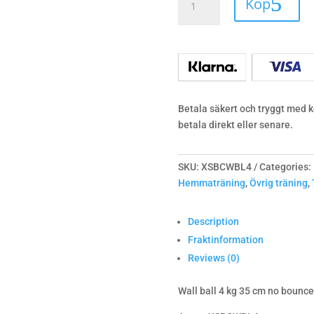
Köp
ball
4
kg
quantity
Betala säkert och tryggt med ko
betala direkt eller senare.
SKU:
XSBCWBL4
Categories:
Hemmaträning
,
Övrig träning
,
Description
Fraktinformation
Reviews (0)
Wall ball 4 kg 35 cm no bounce