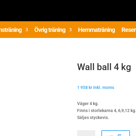
nsträning
Övrig träning
Hemmaträning
Reser
Wall ball 4 kg
1 958
kr
Inkl. moms
Väger 4 kg.
Finns i storlekarna 4, 6,9,12 kg
Säljes styckevis.
Wall