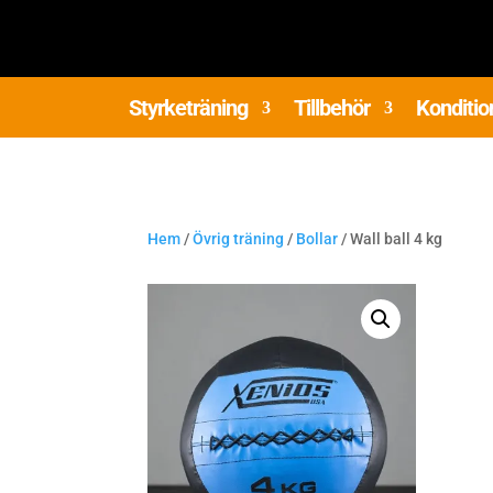
Styrketräning
Tillbehör
Konditio
Hem
/
Övrig träning
/
Bollar
/ Wall ball 4 kg