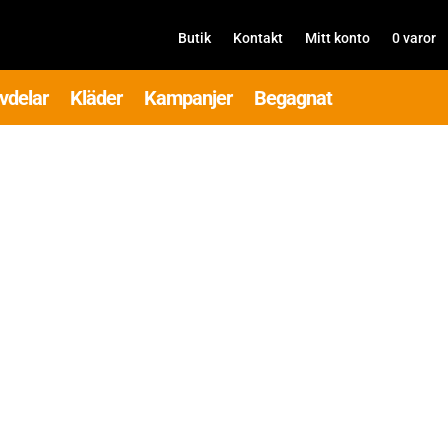
Butik
Kontakt
Mitt konto
0 varor
vdelar
Kläder
Kampanjer
Begagnat
.