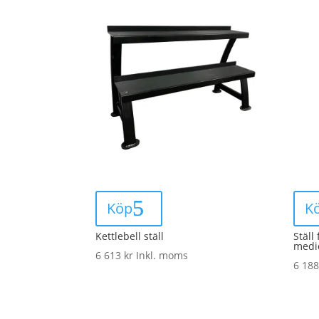
Köp
K
Kettlebell ställ
Ställ
medic
6 613
kr
Inkl. moms
6 18