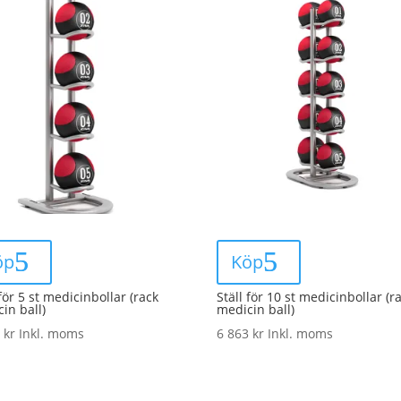
öp
Köp
 för 5 st medicinbollar (rack
Ställ för 10 st medicinbollar (r
in ball)
medicin ball)
8
kr
Inkl. moms
6 863
kr
Inkl. moms