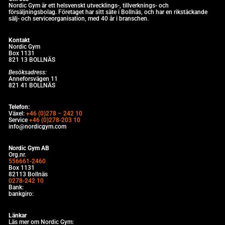
Nordic Gym är e
tt helsvenskt utvecklings-, tillverknings- och
försäljningsbolag. Företaget har sitt säte i Bollnäs, och har en rikstäckande
sälj- och serviceorganisation, med 40 år i branschen.
Kontakt
Nordic Gym
Box 1131
821 13 BOLLNÄS
Besöksadress:
Anneforsvägen 11
821 41 BOLLNÄS
Telefon:
Växel:
+46 (0)278 – 242 10
Service
+46 (0)278-203 10
info@nordicgym.com
Nordic Gym AB
Org.nr.
556661-2460
Box 1131
82113 Bollnäs
0278-242 10
Bank:
bankgiro:
Länkar
Läs mer om Nordic Gym: