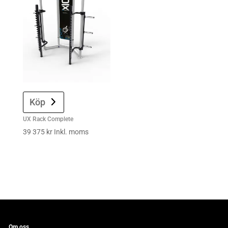
Köp
UX Rack Complete
39 375
kr
Inkl. moms
Om oss