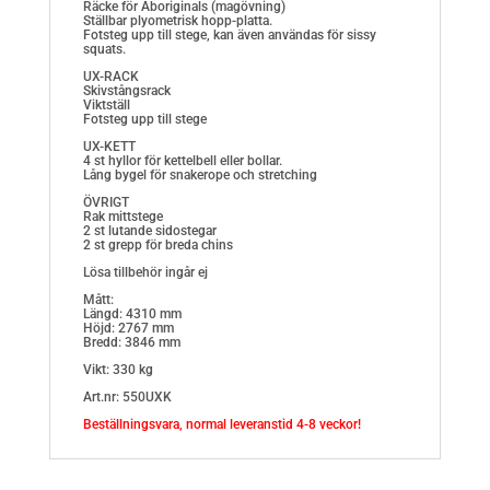
Räcke för Aboriginals (magövning)
Ställbar plyometrisk hopp-platta.
Fotsteg upp till stege, kan även användas för sissy
squats.
UX-RACK
Skivstångsrack
Viktställ
Fotsteg upp till stege
UX-KETT
4 st hyllor för kettelbell eller bollar.
Lång bygel för snakerope och stretching
ÖVRIGT
Rak mittstege
2 st lutande sidostegar
2 st grepp för breda chins
Lösa tillbehör ingår ej
Mått:
Längd: 4310 mm
Höjd: 2767 mm
Bredd: 3846 mm
Vikt: 330 kg
Art.nr: 550UXK
Beställningsvara, normal leveranstid 4-8 veckor!