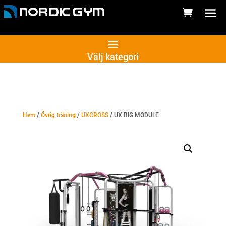
Välj kategori
Hem
/
Övrig träning
/
UXCROSS
/ UX BIG MODULE