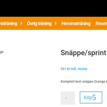
nsträning
Övrig träning
Hemmaträning
Reser
Snäppe/sprint
nge
531
kr
Inkl. moms
Komplett kort snäppe Orange t
Snäppe/sprint
Köp
komplett
Orange