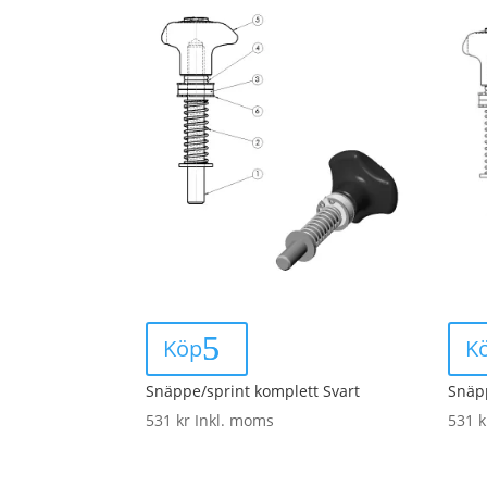
Köp
K
Snäppe/sprint komplett Svart
Snäpp
531
kr
Inkl. moms
531
k