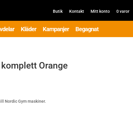
Butik
Kontakt
Mitt konto
0 varor
vdelar
Kläder
Kampanjer
Begagnat
 komplett Orange
ill Nordic Gym maskiner.