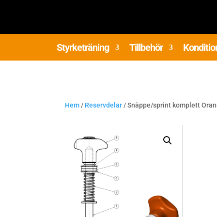
Styrketräning
Tillbehör
Konditio
Hem
/
Reservdelar
/ Snäppe/sprint komplett Ora