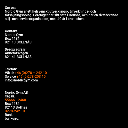
Om oss
Nordic Gym är e
tt helsvenskt utvecklings-, tillverknings- och
försäljningsbolag. Företaget har sitt säte i Bollnäs, och har en rikstäckande
sälj- och serviceorganisation, med 40 år i branschen.
Kontakt
Nordic Gym
Box 1131
821 13 BOLLNÄS
Besöksadress:
Anneforsvägen 11
821 41 BOLLNÄS
Telefon:
Växel:
+46 (0)278 – 242 10
Service
+46 (0)278-203 10
info@nordicgym.com
Nordic Gym AB
Org.nr.
556661-2460
Box 1131
82113 Bollnäs
0278-242 10
Bank:
bankgiro: