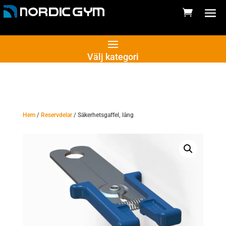
Välj kategori
Hem
/
Reservdelar
/ Säkerhetsgaffel, lång