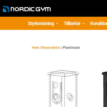
Styrketräning
Tillbehör
Konditio
Hem
/
Reservdelar
/ Plastinsats