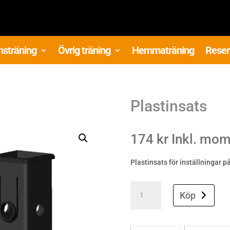
nsträning
Övrig träning
Hemmaträning
Reser
Plastinsats
174
kr
Inkl. mo
Plastinsats för inställningar 
Plastinsats
quantity
Köp