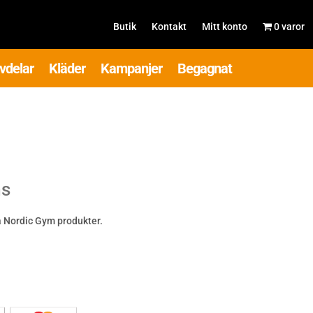
Butik
Kontakt
Mitt konto
0 varor
vdelar
Kläder
Kampanjer
Begagnat
ms
på Nordic Gym produkter.