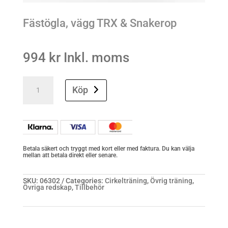
Fästögla, vägg TRX & Snakerop
994
kr
Inkl. moms
Fästögla,
vägg
Köp
TRX
&
Snakerop
quantity
Betala säkert och tryggt med kort eller med faktura. Du kan välja
mellan att betala direkt eller senare.
SKU:
06302
Categories:
Cirkelträning
,
Övrig träning
,
Övriga redskap
,
Tillbehör