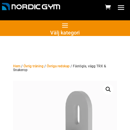
Välj kategori
Hem
/
Övrig träning
/
Övriga redskap
/ Fästögla, vägg TRX &
Snakerop