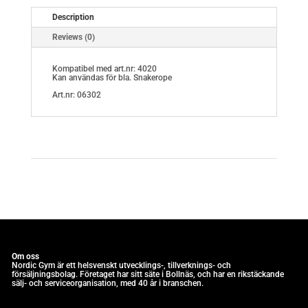
Description
Reviews (0)
Kompatibel med art.nr: 4020
Kan användas för bla. Snakerope
Art.nr: 06302
Om oss
Nordic Gym är e
tt helsvenskt utvecklings-, tillverknings- och
försäljningsbolag. Företaget har sitt säte i Bollnäs, och har en rikstäckande
sälj- och serviceorganisation, med 40 år i branschen.