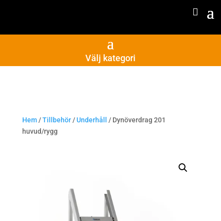
Välj kategori
Hem
/
Tillbehör
/
Underhåll
/ Dynöverdrag 201
huvud/rygg