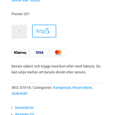
349
kr
Inkl. moms
Passar 201
Dynöverdrag
Köp
201
huvud/rygg
quantity
Betala säkert och tryggt med kort eller med faktura. Du
kan välja mellan att betala direkt eller senare.
SKU:
D7018
Categories:
Kampanjer
,
Reservdelar
,
Underhåll
Description
Reviews (0)