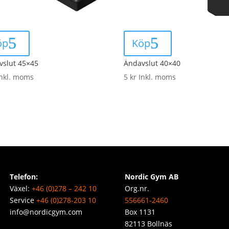
öp
Köp
vslut 45×45
Ändavslut 40×40
Inkl. moms
5
kr
Inkl. moms
Telefon:
Nordic Gym AB
Växel:
+46 (0)278 – 242 10
Org.nr.
Service
+46 (0)278-203 10
556661-2460
info@nordicgym.com
Box 1131
82113 Bollnäs