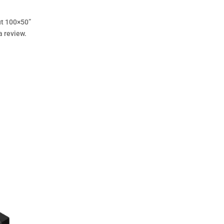
ut 100×50”
a review.