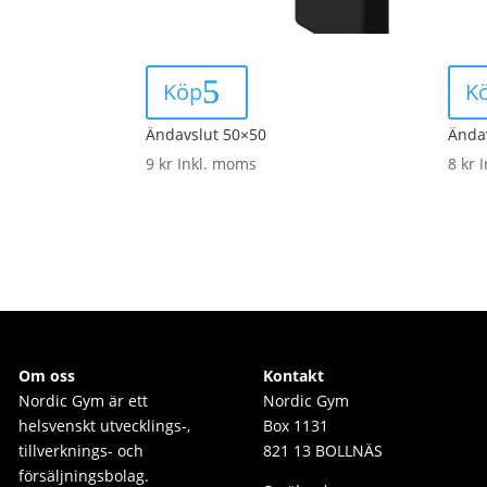
Köp
K
Ändavslut 50×50
Ända
9
kr
Inkl. moms
8
kr
Om oss
Kontakt
Nordic Gym är e
tt
Nordic Gym
helsvenskt utvecklings-,
Box 1131
tillverknings- och
821 13 BOLLNÄS
försäljningsbolag.