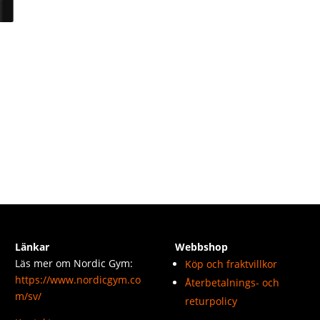
Länkar
Webbshop
Läs mer om Nordic Gym:
Köp och fraktvillkor
https://www.nordicgym.co
Återbetalnings- och
m/sv/
returpolicy