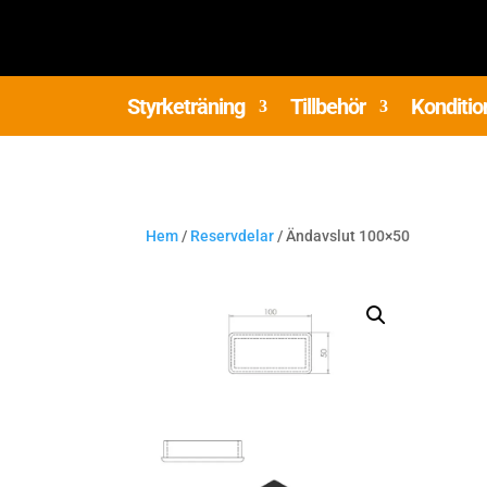
Styrketräning
Tillbehör
Konditio
Hem
/
Reservdelar
/ Ändavslut 100×50