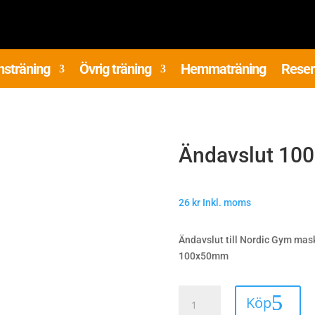
nsträning
Övrig träning
Hemmaträning
Reser
Ändavslut 10
26
kr
Inkl. moms
Ändavslut till Nordic Gym mask
100x50mm
Ändavslut
Köp
100x50