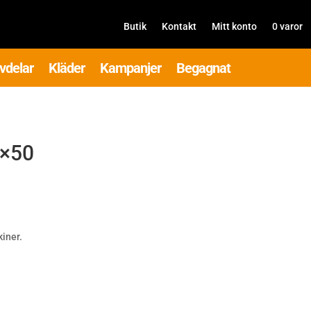
Butik
Kontakt
Mitt konto
0 varor
vdelar
Kläder
Kampanjer
Begagnat
0×50
iner.