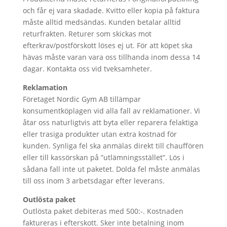
och får ej vara skadade. Kvitto eller kopia på faktura
måste alltid medsändas. Kunden betalar alltid
returfrakten. Returer som skickas mot
efterkrav/postförskott löses ej ut. För att köpet ska
hävas måste varan vara oss tillhanda inom dessa 14
dagar. Kontakta oss vid tveksamheter.
Reklamation
Företaget Nordic Gym AB tillämpar
konsumentköplagen vid alla fall av reklamationer. Vi
åtar oss naturligtvis att byta eller reparera felaktiga
eller trasiga produkter utan extra kostnad för
kunden. Synliga fel ska anmälas direkt till chauffören
eller till kassörskan på ”utlämningsstället”. Lös i
sådana fall inte ut paketet. Dolda fel måste anmälas
till oss inom 3 arbetsdagar efter leverans.
Outlösta paket
Outlösta paket debiteras med 500:-. Kostnaden
faktureras i efterskott. Sker inte betalning inom