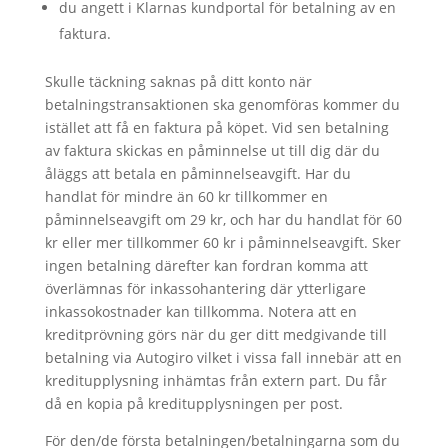
du angett i Klarnas kundportal för betalning av en
faktura.
Skulle täckning saknas på ditt konto när
betalningstransaktionen ska genomföras kommer du
istället att få en faktura på köpet. Vid sen betalning
av faktura skickas en påminnelse ut till dig där du
åläggs att betala en påminnelseavgift. Har du
handlat för mindre än 60 kr tillkommer en
påminnelseavgift om 29 kr, och har du handlat för 60
kr eller mer tillkommer 60 kr i påminnelseavgift. Sker
ingen betalning därefter kan fordran komma att
överlämnas för inkassohantering där ytterligare
inkassokostnader kan tillkomma. Notera att en
kreditprövning görs när du ger ditt medgivande till
betalning via Autogiro vilket i vissa fall innebär att en
kreditupplysning inhämtas från extern part. Du får
då en kopia på kreditupplysningen per post.
För den/de första betalningen/betalningarna som du