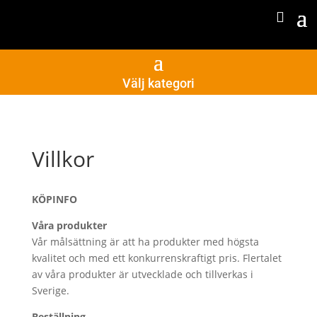
Välj kategori
Villkor
KÖPINFO
Våra produkter
Vår målsättning är att ha produkter med högsta
kvalitet och med ett konkurrenskraftigt pris. Flertalet
av våra produkter är utvecklade och tillverkas i
Sverige.
Beställning