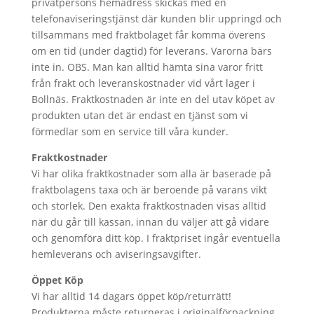
privatpersons hemadress skickas med en
telefonaviseringstjänst där kunden blir uppringd och
tillsammans med fraktbolaget får komma överens
om en tid (under dagtid) för leverans. Varorna bärs
inte in. OBS. Man kan alltid hämta sina varor fritt
från frakt och leveranskostnader vid vårt lager i
Bollnäs. Fraktkostnaden är inte en del utav köpet av
produkten utan det är endast en tjänst som vi
förmedlar som en service till våra kunder.
Fraktkostnader
Vi har olika fraktkostnader som alla är baserade på
fraktbolagens taxa och är beroende på varans vikt
och storlek. Den exakta fraktkostnaden visas alltid
när du går till kassan, innan du väljer att gå vidare
och genomföra ditt köp. I fraktpriset ingår eventuella
hemleverans och aviseringsavgifter.
Öppet Köp
Vi har alltid 14 dagars öppet köp/returrätt!
Produkterna måste returneras i originalförpackning