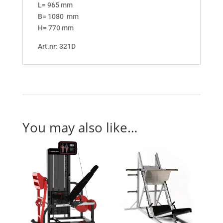
L= 965 mm
B= 1080 mm
H= 770 mm
Art.nr: 321D
You may also like…