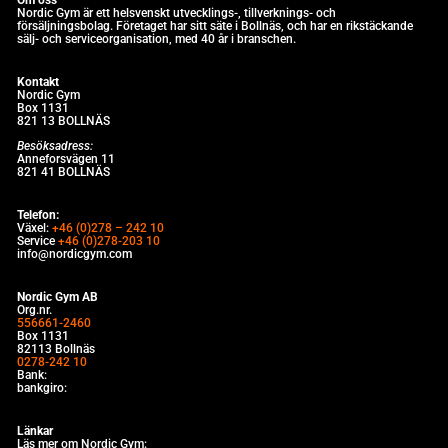
Nordic Gym är e
tt helsvenskt utvecklings-, tillverknings- och
försäljningsbolag. Företaget har sitt säte i Bollnäs, och har en rikstäckande
sälj- och serviceorganisation, med 40 år i branschen.
Kontakt
Nordic Gym
Box 1131
821 13 BOLLNÄS
Besöksadress:
Anneforsvägen 11
821 41 BOLLNÄS
Telefon:
Växel:
+46 (0)278 – 242 10
Service
+46 (0)278-203 10
info@nordicgym.com
Nordic Gym AB
Org.nr.
556661-2460
Box 1131
82113 Bollnäs
0278-242 10
Bank:
bankgiro:
Länkar
Läs mer om Nordic Gym: