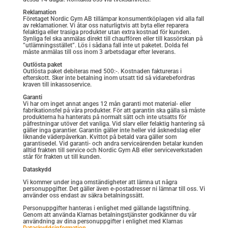
Reklamation
Företaget Nordic Gym AB tillämpar konsumentköplagen vid alla fall
av reklamationer. Vi åtar oss naturligtvis att byta eller reparera
felaktiga eller trasiga produkter utan extra kostnad för kunden.
Synliga fel ska anmälas direkt till chauffören eller till kassörskan på
”utlämningsstället”. Lös i sådana fall inte ut paketet. Dolda fel
måste anmälas till oss inom 3 arbetsdagar efter leverans.
Outlösta paket
Outlösta paket debiteras med 500:-. Kostnaden faktureras i
efterskott. Sker inte betalning inom utsatt tid så vidarebefordras
kraven till inkassoservice.
Garanti
Vi har om inget annat anges 12 mån garanti mot material- eller
fabrikationsfel på våra produkter. För att garantin ska gälla så måste
produkterna ha hanterats på normalt sätt och inte utsatts för
påfrestningar utöver det vanliga. Vid slarv eller felaktig hantering så
gäller inga garantier. Garantin gäller inte heller vid åsknedslag eller
liknande väderpåverkan. Kvittot på betald vara gäller som
garantisedel. Vid garanti- och andra serviceärenden betalar kunden
alltid frakten till service och Nordic Gym AB eller serviceverkstaden
står för frakten ut till kunden.
Dataskydd
Vi kommer under inga omständigheter att lämna ut några
personuppgifter. Det gäller även e-postadresser ni lämnar till oss. Vi
använder oss endast av säkra betalningssätt.
Personuppgifter hanteras i enlighet med gällande lagstiftning.
Genom att använda Klarnas betalningstjänster godkänner du vår
användning av dina personuppgifter i enlighet med Klarnas
Dataskyddsinformation
.