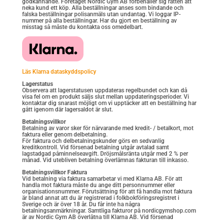
godkännande. Företaget Nordic Gym AB förbehåller sig rätten att
neka kund ett köp. Alla beställningar anses som bindande och
falska beställningar polisanmäls utan undantag. Vi loggar IP-
nummer på alla beställningar. Har du gjort en beställning av
misstag så måste du kontakta oss omedelbart.
Läs Klarna dataskyddspolicy
Lagerstatus
Observera att lagerstatusen uppdateras regelbundet och kan då
visa fel om en produkt säljs slut mellan uppdateringsperioder. Vi
kontaktar dig snarast möjligt om vi upptäcker att en beställning har
gått igenom där lagersaldot är slut.
Betalningsvillkor
Betalning av varor sker för närvarande med kredit- / betalkort, mot
faktura eller genom delbetalning.
För faktura och delbetalningskunder görs en sedvanlig
kreditkontroll. Vid försenad betalning utgår avtalad samt
lagstadgad påminnelseavgift. Dröjsmålsränta utgår med 2 % per
månad. Vid utebliven betalning överlämnas fakturan till inkasso.
Betalningsvillkor Faktura
Vid betalning via faktura samarbetar vi med Klarna AB. För att
handla mot faktura måste du ange ditt personnummer eller
organisationsnummer. Förutsättning för att få handla mot faktura
är bland annat att du är registrerad i folkbokföringsregistret i
Sverige och är över 18 år. Du får inte ha några
betalningsanmärkningar. Samtliga fakturor på nordicgymshop.com
är av Nordic Gym AB överlåtna till Klarna AB. Vid försenad