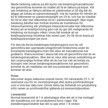
Skulle täckning saknas på ditt konto när betalningstransaktionen
ska genomföras kommer du istället att få en faktura på köpet. Vid
sen betalning av faktura skickas en påminnelse ut till dig där du
åläggs att betala en påminnelseavgift. Har du handlat för mindre än
60 kr tillkommer en påminnelseavgift om 29 kr, och har du handlat
för 60 kr eller mer tillkommer 60 kr i påminnelseavgift. Sker ingen
betalning därefter kan fordran komma att överlämnas för
inkassohantering där ytterligare inkassokostnader kan tillkomma.
Notera att en kreditprövning görs när du ger ditt medgivande till
betalning via Autogiro vilket i vissa fall innebär att en
kreditupplysning inhämtas från extern part. Du får då en kopia på
kreditupplysningen per post.
För den/de första betalningen/betalningarna som du vill
genomföra kan upprepade uttagsförsök förekomma under de
kommande bankdagarna fram tills dess att transaktionen har
godkänts. Klarna kommer i dessa fall inte att genomföra mer än en
betalningstransaktion. Sker det en retur eller annan nedsättning av
den ursprungliga fordran efter att du har har valt att betala via
Autogiro men innan betalningstransaktionen har genomförts
kommer du att meddelas om det nya justerade beloppet som
kommer att dras.
Priser
Alla priser anges exklusive svensk moms, för närvarande 25 %. Vi
reserverar oss för ev. momshöjningar eller andra prisförändringar
som vi inte kan råda över. Utöver detta tas förbehåll om prisändring
inför ramen av prisföreskrifter gällande på leveranstidpunkten.
Leveranstid
Normal leveranstid är 1-6 arbetsdagar efter det att vi har mottagit
din beställning och att produkterna finns i lager. Vid
beställningsprodukter kan det ta upp emot 1-8 veckor.