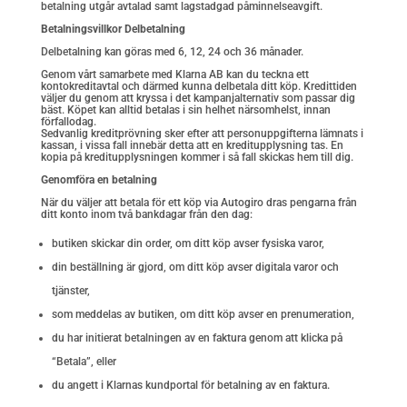
betalning utgår avtalad samt lagstadgad påminnelseavgift.
Betalningsvillkor Delbetalning
Delbetalning kan göras med 6, 12, 24 och 36 månader.
Genom vårt samarbete med Klarna AB kan du teckna ett
kontokreditavtal och därmed kunna delbetala ditt köp. Kredittiden
väljer du genom att kryssa i det kampanjalternativ som passar dig
bäst. Köpet kan alltid betalas i sin helhet närsomhelst, innan
förfallodag.
Sedvanlig kreditprövning sker efter att personuppgifterna lämnats i
kassan, i vissa fall innebär detta att en kreditupplysning tas. En
kopia på kreditupplysningen kommer i så fall skickas hem till dig.
Genomföra en betalning
När du väljer att betala för ett köp via Autogiro dras pengarna från
ditt konto inom två bankdagar från den dag:
butiken skickar din order, om ditt köp avser fysiska varor,
din beställning är gjord, om ditt köp avser digitala varor och
tjänster,
som meddelas av butiken, om ditt köp avser en prenumeration,
du har initierat betalningen av en faktura genom att klicka på
“Betala”, eller
du angett i Klarnas kundportal för betalning av en faktura.