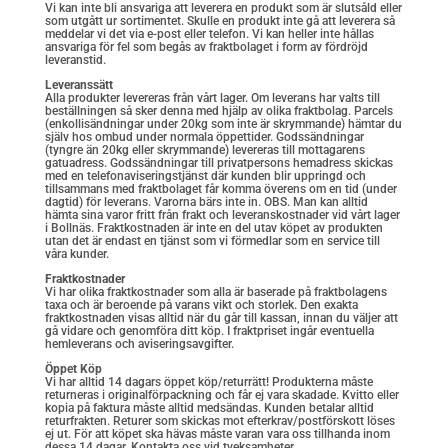
Vi kan inte bli ansvariga att leverera en produkt som är slutsåld eller
som utgått ur sortimentet. Skulle en produkt inte gå att leverera så
meddelar vi det via e-post eller telefon. Vi kan heller inte hållas
ansvariga för fel som begås av fraktbolaget i form av fördröjd
leveranstid.
Leveranssätt
Alla produkter levereras från vårt lager. Om leverans har valts till
beställningen så sker denna med hjälp av olika fraktbolag. Parcels
(enkollisändningar under 20kg som inte är skrymmande) hämtar du
själv hos ombud under normala öppettider. Godssändningar
(tyngre än 20kg eller skrymmande) levereras till mottagarens
gatuadress. Godssändningar till privatpersons hemadress skickas
med en telefonaviseringstjänst där kunden blir uppringd och
tillsammans med fraktbolaget får komma överens om en tid (under
dagtid) för leverans. Varorna bärs inte in. OBS. Man kan alltid
hämta sina varor fritt från frakt och leveranskostnader vid vårt lager
i Bollnäs. Fraktkostnaden är inte en del utav köpet av produkten
utan det är endast en tjänst som vi förmedlar som en service till
våra kunder.
Fraktkostnader
Vi har olika fraktkostnader som alla är baserade på fraktbolagens
taxa och är beroende på varans vikt och storlek. Den exakta
fraktkostnaden visas alltid när du går till kassan, innan du väljer att
gå vidare och genomföra ditt köp. I fraktpriset ingår eventuella
hemleverans och aviseringsavgifter.
Öppet Köp
Vi har alltid 14 dagars öppet köp/returrätt! Produkterna måste
returneras i originalförpackning och får ej vara skadade. Kvitto eller
kopia på faktura måste alltid medsändas. Kunden betalar alltid
returfrakten. Returer som skickas mot efterkrav/postförskott löses
ej ut. För att köpet ska hävas måste varan vara oss tillhanda inom
dessa 14 dagar. Kontakta oss vid tveksamheter.