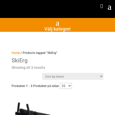
Välj kategori
Home
/ Products tagged “SkiErg”
SkiErg
Sorted
Showing all 3 results
by
latest
Produkter
1 - 3
Produkter på sidan