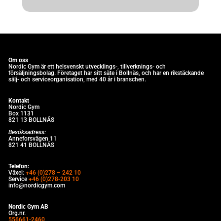
Om oss
Nordic Gym är e
tt helsvenskt utvecklings-, tillverknings- och
försäljningsbolag. Företaget har sitt säte i Bollnäs, och har en rikstäckande
sälj- och serviceorganisation, med 40 år i branschen.
Kontakt
Nordic Gym
Box 1131
821 13 BOLLNÄS
Besöksadress:
Anneforsvägen 11
821 41 BOLLNÄS
Telefon:
Växel:
+46 (0)278 – 242 10
Service
+46 (0)278-203 10
info@nordicgym.com
Nordic Gym AB
Org.nr.
556661-2460