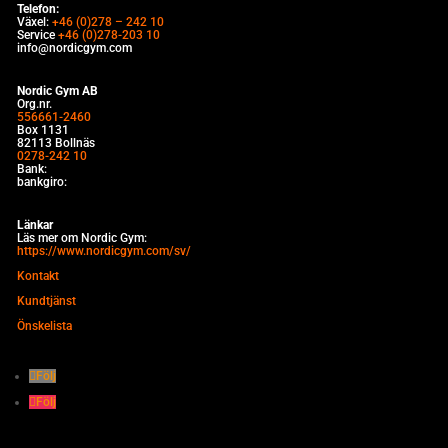
Telefon:
Växel:
+46 (0)278 – 242 10
Service
+46 (0)278-203 10
info@nordicgym.com
Nordic Gym AB
Org.nr.
556661-2460
Box 1131
82113 Bollnäs
0278-242 10
Bank:
bankgiro:
Länkar
Läs mer om Nordic Gym:
https://www.nordicgym.com/sv/
Kontakt
Kundtjänst
Önskelista
Följ
Följ