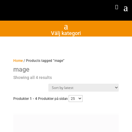
Välj kategori
Home
/ Products tagged “mage”
mage
Sorted
Showing all 4 results
by
latest
Produkter
1 - 4
Produkter på sidan