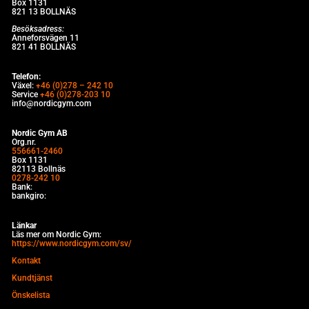
Box 1131
821 13 BOLLNÄS
Besöksadress:
Anneforsvägen 11
821 41 BOLLNÄS
Telefon:
Växel:
+46 (0)278 – 242 10
Service
+46 (0)278-203 10
info@nordicgym.com
Nordic Gym AB
Org.nr.
556661-2460
Box 1131
82113 Bollnäs
0278-242 10
Bank:
bankgiro:
Länkar
Läs mer om Nordic Gym:
https://www.nordicgym.com/sv/
Kontakt
Kundtjänst
Önskelista