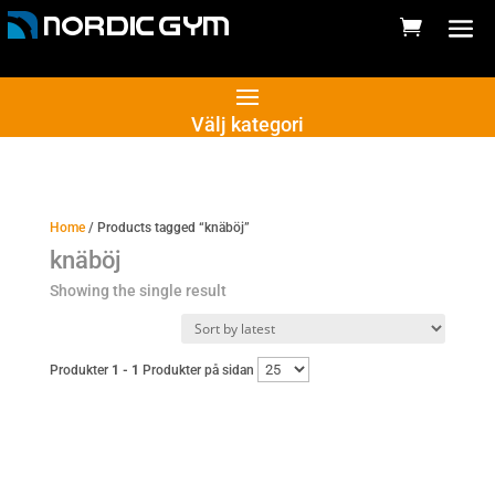
Välj kategori
Home
/ Products tagged “knäböj”
knäböj
Showing the single result
Produkter
1 - 1
Produkter på sidan