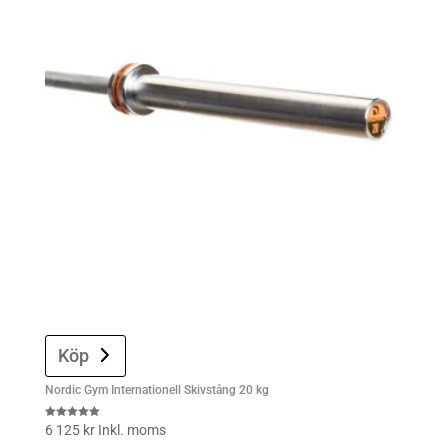
Köp
Nordic Gym Internationell Skivstång 20 kg
Rated
6 125
kr
Inkl. moms
5.00
out of 5