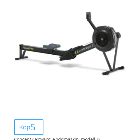
Köp
Concept2 RowErg, Roddmaskin, modell D